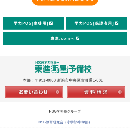
学力POS[生徒用]
学力POS[保護者用]
東進.comへ
本部：〒951-8063 新潟市中央区古町通1-681
NSG学習塾グループ
NSG教育研究会（小学部/中学部）